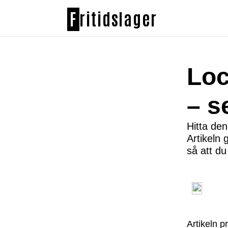
F
ritidslager
Loc
– s
Hitta den
Artikeln 
så att du
Artikeln p