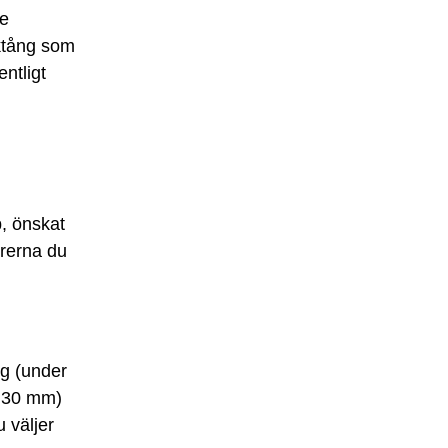
te
cktång som
ntligt
p, önskat
orerna du
ng (under
r 30 mm)
u väljer