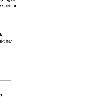
 spetsar
sk
skt har
n