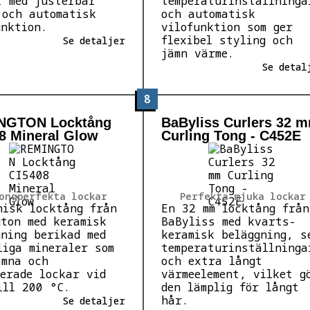
r med justerbar
temperaturinställninga
 och automatisk
och automatisk
unktion.
vilofunktion som ger
flexibel styling och
Se detaljer
jämn värme.
Se detal
8
NGTON Locktång
BaByliss Curlers 32 
8 Mineral Glow
Curling Tong - C452E
ongperfekta lockar
Perfekta mjuka lockar
nisk locktång från
En 32 mm locktång från
gton med keramisk
BaByliss med kvarts-
gning berikad med
keramisk beläggning, s
liga mineraler som
temperaturinställninga
ämna och
och extra långt
ierade lockar vid
värmeelement, vilket g
ill 200 °C.
den lämplig för långt
hår.
Se detaljer