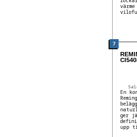
locka
värme
vilof
7
REMI
CI540
Sal
En ko
Remin
beläg
natur
ger j
defin
upp t