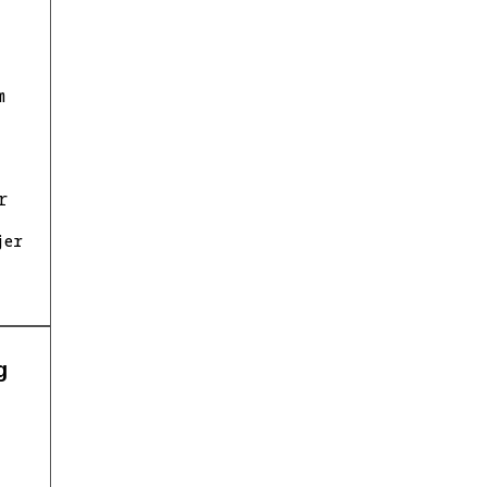
m
r
jer
g