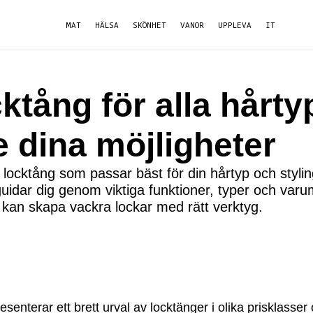
MAT
HÄLSA
SKÖNHET
VANOR
UPPLEVA
IT
ktång för alla hårty
e dina möjligheter
 locktång som passar bäst för din hårtyp och styling
guidar dig genom viktiga funktioner, typer och var
 kan skapa vackra lockar med rätt verktyg.
resenterar ett brett urval av locktänger i olika prisklasse