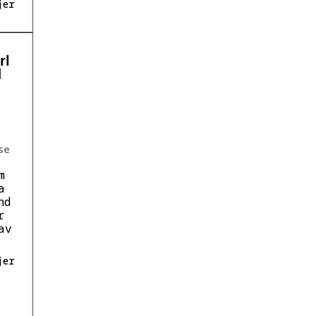
jer
rl
d
se
m
a
nd
r
av
jer