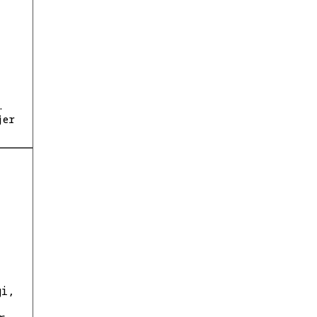
.
jer
gi,