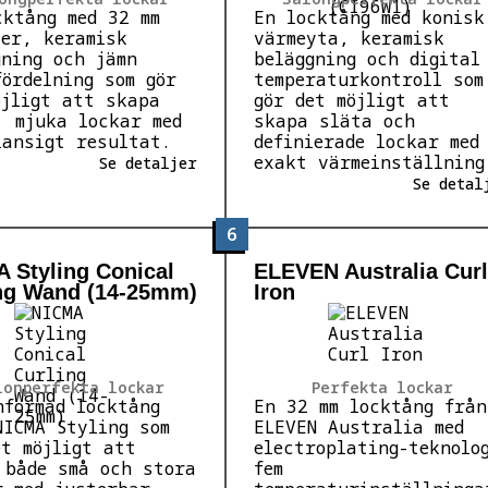
cktång med 32 mm
En locktång med konisk
ter, keramisk
värmeyta, keramisk
gning och jämn
beläggning och digital
fördelning som gör
temperaturkontroll som
öjligt att skapa
gör det möjligt att
, mjuka lockar med
skapa släta och
lansigt resultat.
definierade lockar med
exakt värmeinställning
Se detaljer
Se detal
6
 Styling Conical
ELEVEN Australia Curl
ng Wand (14-25mm)
Iron
lonperfekta lockar
Perfekta lockar
nformad locktång
En 32 mm locktång från
NICMA Styling som
ELEVEN Australia med
et möjligt att
electroplating-teknolo
 både små och stora
fem