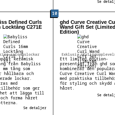
Se detal
10
iss Defined Curls
ghd Curve Creative Cu
 Locktång C271E
Wand Gift Set (Limite
Edition)
cisa salongslockar
Exklusiv stylingupplevel
mpakt keramisk
Ett limited edition-
ång från Babyliss
presentset från ghd so
6 mm tång som
kombinerar den populär
r hållbara och
Curve Creative Curl Wa
ierade lockar.
med praktiska tillbehö
eras med
för styling och skydd 
tillbehör som ger
håret.
ghet att lägga till
Se detal
 och forma håret
ötterna.
Se detaljer