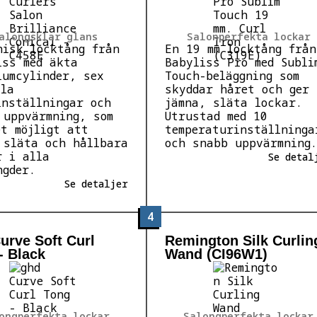
alongsklar glans
Salonperfekta lockar
nisk locktång från
En 19 mm locktång från
iss med äkta
Babyliss Pro med Subli
iumcylinder, sex
Touch-beläggning som
ala
skyddar håret och ger
inställningar och
jämna, släta lockar.
 uppvärmning, som
Utrustad med 10
et möjligt att
temperaturinställninga
 släta och hållbara
och snabb uppvärmning.
r i alla
Se detal
ngder.
Se detaljer
4
urve Soft Curl
Remington Silk Curlin
- Black
Wand (CI96W1)
ongperfekta lockar
Salongperfekta lockar