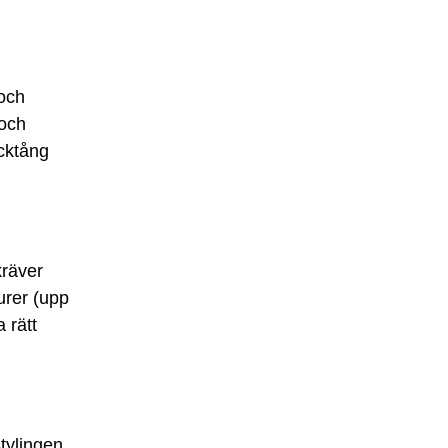
och
 och
ocktång
kräver
urer (upp
a rätt
tylingen