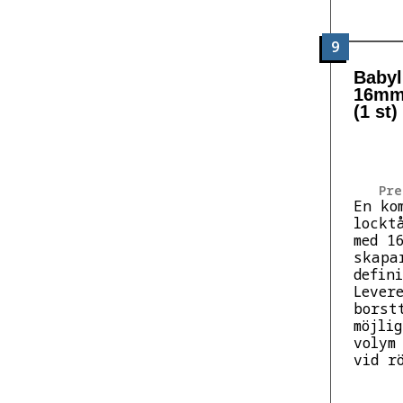
9
Babyl
16mm
(1 st)
Pre
En ko
lockt
med 1
skapa
defin
Lever
borst
möjli
volym
vid r