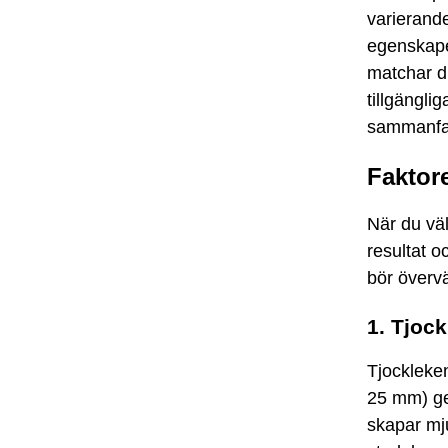
varierande
egenskaper
matchar d
tillgängli
sammanfatt
Faktore
När du väl
resultat o
bör överv
1. Tjoc
Tjockleken
25 mm) ge
skapar mju