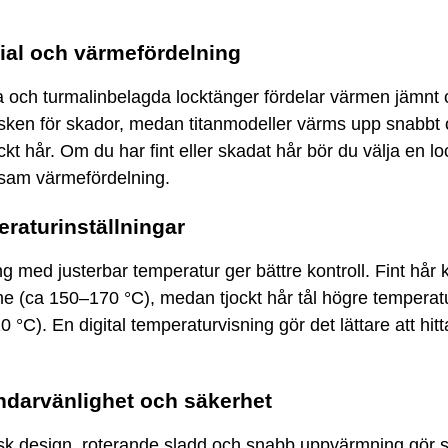
rial och värmefördelning
 och turmalinbelagda locktänger fördelar värmen jämnt 
isken för skador, medan titanmodeller värms upp snabbt
ckt hår. Om du har fint eller skadat hår bör du välja en l
am värmefördelning.
eraturinställningar
g med justerbar temperatur ger bättre kontroll. Fint hår 
me (ca 150–170 °C), medan tjockt hår tål högre temperat
0 °C). En digital temperaturvisning gör det lättare att hitt
ndarvänlighet och säkerhet
k design, roterande sladd och snabb uppvärmning gör s