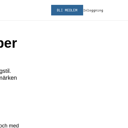
BLI MEDLEM
Inloggning
per
stil.
umärken
r och med