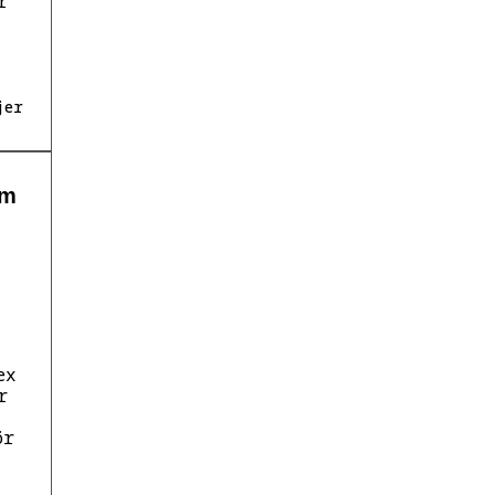
r
jer
mm
ex
r
ör