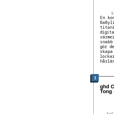
S
En ko
BaByl
titan
digit
värme
snabb
gör d
skapa
locka
hårlä
3
ghd C
Tong 
Sal