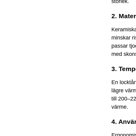
storlek.
2. Mate
Keramiska
minskar r
passar tjo
med skons
3. Temp
En locktån
lägre vär
till 200–22
värme.
4. Anvä
Ergonomis