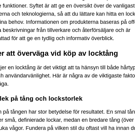
 funktioner. Syftet är att ge en översikt över de vanligas
na och teknologierna, så att du lättare kan hitta en lo
ina behov. Informationen om produkterna baseras på offe
ga beskrivningar från tillverkare och återförsäljare och är
ad för att ge en tydlig och informativ överblick.
r att överväga vid köp av locktång
jer en locktång är det viktigt att ta hänsyn till både hårty
ch användarvänlighet. Här är några av de viktigaste fakt
äga.
klek på tång och lockstorlek
 på tången har stor betydelse för resultatet. En smal tå
r små, definierade lockar, medan en bredare tång (öve
ka vågor. Fundera på vilken stil du oftast vill ha innan d