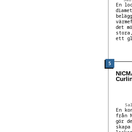
En lo
diame
beläg
värme
det m
stora
ett g
5
NICMA
Curli
Sa
En ko
från 
gör d
skapa